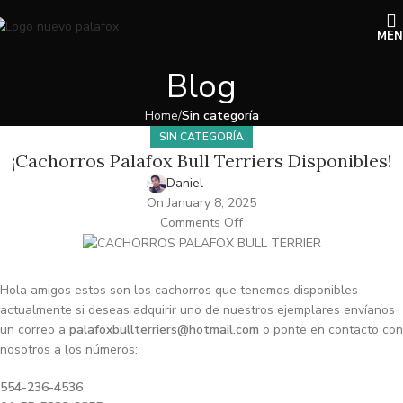
ME
Blog
Home
Sin categoría
SIN CATEGORÍA
¡Cachorros Palafox Bull Terriers Disponibles!
Daniel
On January 8, 2025
Comments Off
Hola amigos estos son los cachorros que tenemos disponibles
actualmente si deseas adquirir uno de nuestros ejemplares envíanos
un correo a
palafoxbullterriers@hotmail.com
o ponte en contacto con
nosotros a los números:
554-236-4536