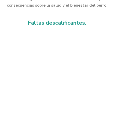
consecuencias sobre la salud y el bienestar del perro.
Faltas descalificantes.
Agresividad o extrema timidez.
Los machos deben tener dos testículos de apariencia normal
completamente descendidos en el escroto.