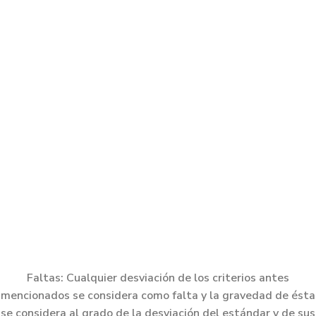
Valiente, lleno de espíritu con una actitud cariñosa y divertida.
De temperamento equilibrado y obediente. Aunque testarudo,
es particularmente amigable.
REGIÓN CRANEAL
Cráneo:
La parte superior del cráneo debe ser casi plana entre las
orejas.
Faltas: Cualquier desviación de los criterios antes
mencionados se considera como falta y la gravedad de ésta
se considera al grado de la desviación del estándar y de sus