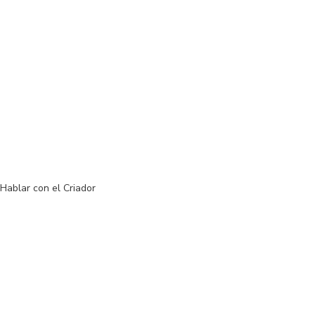
Bienvenidos a Palafox
Bull Terriers de
México.
Más de 28 años de confianza , preservando la
esencia del auténtico Bull Terrier.
Hablar con el Criador